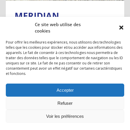
MERIDIAN
Ce site web utilise des
cookies
4
5,98m
Pour offrir les meilleures expériences, nous utilisons des technologies
telles que les cookies pour stocker et/ou accéder aux informations des
appareils. Le fait de consentir à ces technologies nous permettra de
D’une longueur de 6 mètres, ce fourgon
traiter des données telles que le comportement de navigation ou les ID
aménagé 2 ou 4 places avec son toit
uniques sur ce site. Le fait de ne pas consentir ou de retirer son
consentement peut avoir un effet négatif sur certaines caractéristiques
relevable XXL en option ne laisse
et fonctions.
personne...
Accepter
À partir de 87 716,00 €
Refuser
Voir les préférences
DÉCOUVRIR