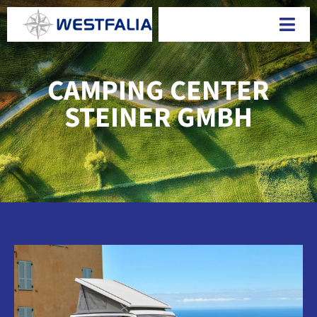
Passer
au
Togg
contenu
Navi
CAMPING CENTER
STEINER GMBH