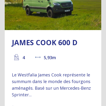
JAMES COOK 600 D
4
5,93m
Le Westfalia James Cook représente le
summum dans le monde des fourgons
aménagés. Basé sur un Mercedes-Benz
Sprinter...