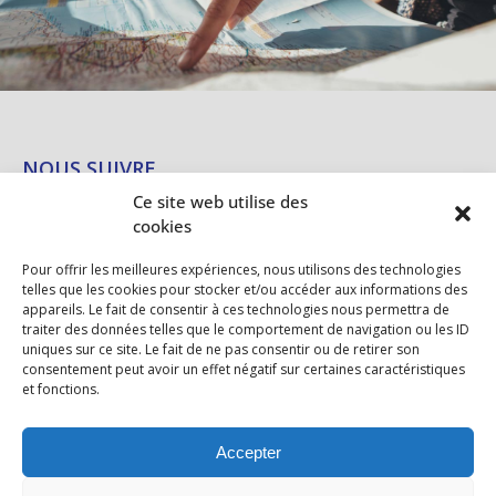
NOUS SUIVRE
Ce site web utilise des
cookies
Pour offrir les meilleures expériences, nous utilisons des technologies
NEWSLETTER
telles que les cookies pour stocker et/ou accéder aux informations des
appareils. Le fait de consentir à ces technologies nous permettra de
traiter des données telles que le comportement de navigation ou les ID
E
*
uniques sur ce site. Le fait de ne pas consentir ou de retirer son
-
consentement peut avoir un effet négatif sur certaines caractéristiques
E
S'INSCRIRE
et fonctions.
M
-
A
M
I
A
Accepter
L
I
*
L