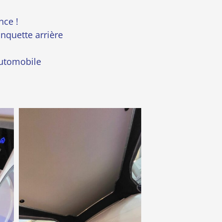
nce !
nquette arrière
automobile