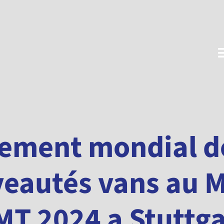
T
N
ement mondial d
eautés vans au 
MT 2024 a Stuttga